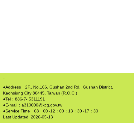
:::
●Address：2F., No.166, Gushan 2nd Rd., Gushan District,
Kaohsiung City 80445, Taiwan (R.O.C.)
●Tel：886-7- 5311191
●E-mail：a310000@kcg.gov.tw
●Service Time：08：00~12：00；13：30~17：30
Last Updated:
2026-05-13