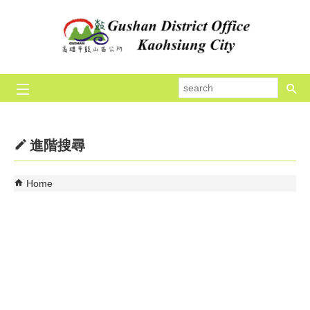
Skip to main content block
se
進階搜尋
Home